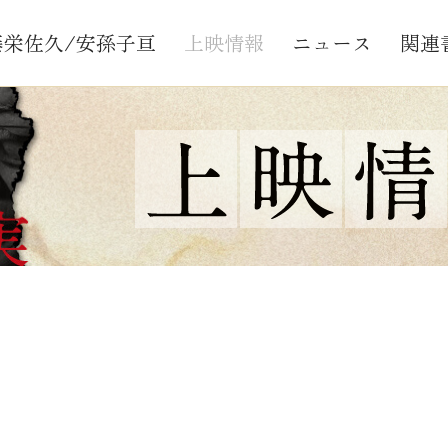
藤栄佐久/安孫子亘
上映情報
ニュース
関連