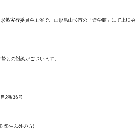
山形塾実行委員会主催で、山形県山形市の「遊学館」にて上映
監督との対談がございます。
丁目2番36号
形塾 塾生以外の方)