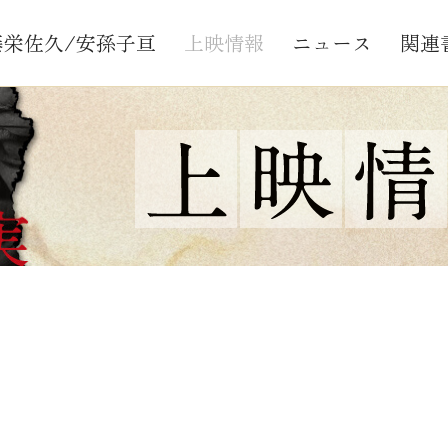
藤栄佐久/安孫子亘
上映情報
ニュース
関連