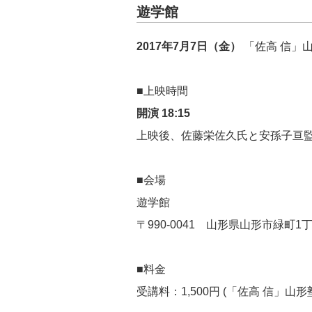
遊学館
2017年7月7日（金）
「佐高 信」
■上映時間
開演 18:15
上映後、佐藤栄佐久氏と安孫子亘
■会場
遊学館
〒990-0041 山形県山形市緑町1
■料金
受講料：1,500円 (「佐高 信」山