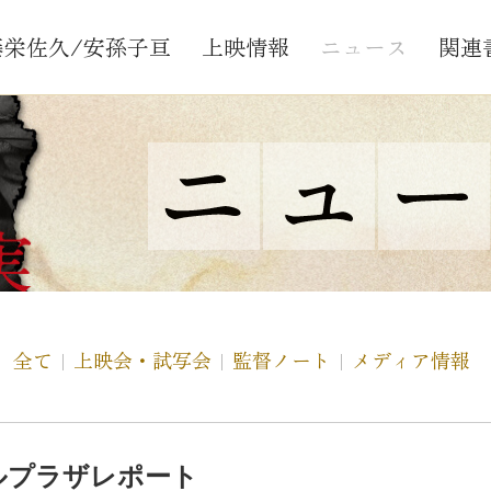
藤栄佐久/安孫子亘
上映情報
ニュース
関連
全て
上映会・試写会
監督ノート
メディア情報
ルプラザレポート